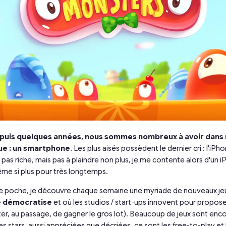
puis quelques années, nous sommes nombreux à avoir dans 
ue : un smartphone
. Les plus aisés possèdent le dernier cri : l'iPh
pas riche, mais pas à plaindre non plus, je me contente alors d'un i
me si plus pour très longtemps.
de poche, je découvre chaque semaine une myriade de nouveaux je
se démocratise
et où les studios / start-ups innovent pour propos
er, au passage, de gagner le gros lot). Beaucoup de jeux sont enc
ies stars, aussi appréciées que décriées, ce sont les free-to-play et