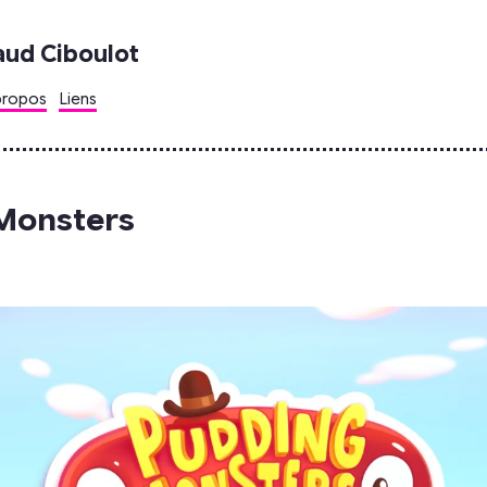
aud Ciboulot
propos
Liens
Monsters