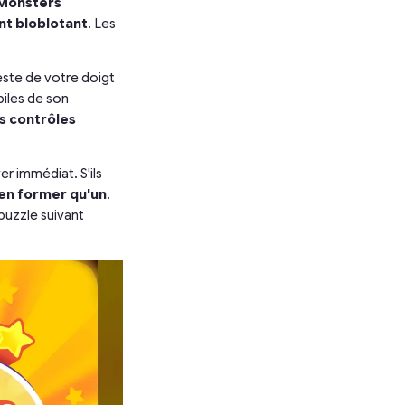
Monsters
nt bloblotant
. Les
este de votre doigt
biles de son
s contrôles
er immédiat. S'ils
n'en former qu'un
.
 puzzle suivant