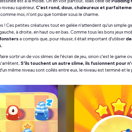
 dessinée est à la mode. On en voit partout. Mais celle de
Pudding 
n niveau supérieur.
C'est rond, doux, chaleureux et parfaiteme
, comme moi, n'ont pu que tomber sous le charme.
s ! Ces petites créatures tout en gelée n'attendent qu'un simple g
 gauche, à droite, en haut ou en bas. Comme tous les bons jeux mo
Monsters
a compris que, pour réussir, il était important d'utiliser
de
s
.
aire sortir un de vos slimes de l'écran de jeu, sinon c'est le game ov
s'arrêtent.
S'ils touchent un autre slime, ils fusionnent pour 
s d'un même niveau sont collés entre eux, le niveau est terminé et le