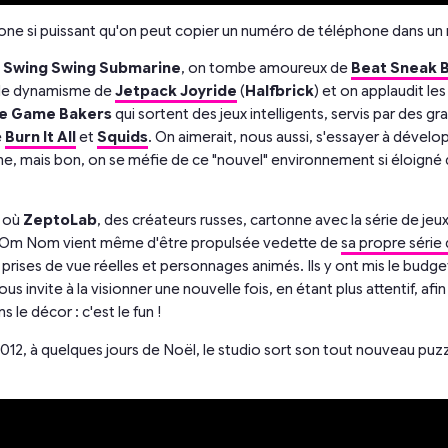
one si puissant qu'on peut copier un numéro de téléphone dans un
à
Swing Swing Submarine
, on tombe amoureux de
Beat Sneak 
t le dynamisme de
Jetpack Joyride
(
Halfbrick
) et on applaudit le
e Game Bakers
qui sortent des jeux intelligents, servis par des g
e
Burn It All
et
Squids
. On aimerait, nous aussi, s'essayer à dévelop
ne, mais bon, on se méfie de ce "nouvel" environnement si éloigné
e où
ZeptoLab
, des créateurs russes, cartonne avec la série de jeu
e Om Nom vient même d'être propulsée vedette de
sa propre série
prises de vue réelles et personnages animés. Ils y ont mis le budget
s invite à la visionner une nouvelle fois, en étant plus attentif, afi
s le décor : c'est le fun !
012, à quelques jours de Noël, le studio sort son tout nouveau puz