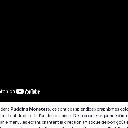
, dans
Pudding Monsters
, ce sont ces splendides graphismes col
lent tout droit sorti d'un dessin animé. De la courte séquence d'in
r le menu, les écrans chantent la direction artistique de bon goût et