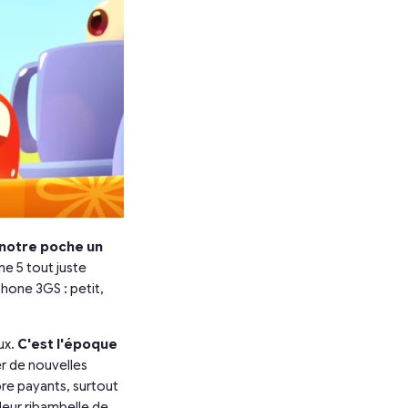
notre poche un
one 5 tout juste
Phone 3GS : petit,
ux.
C'est l'époque
er de nouvelles
ore payants, surtout
 leur ribambelle de