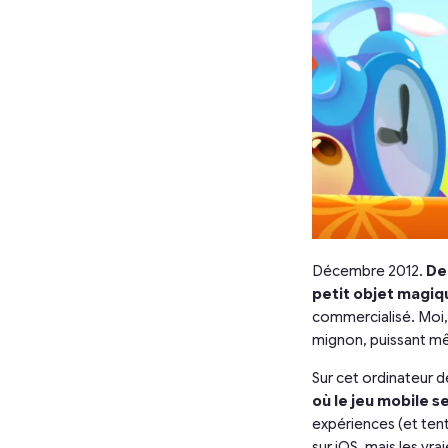
Décembre 2012.
De
petit objet magiq
commercialisé. Moi, 
mignon, puissant mê
Sur cet ordinateur 
où le jeu mobile 
expériences (et tent
sur iOS, mais les vra