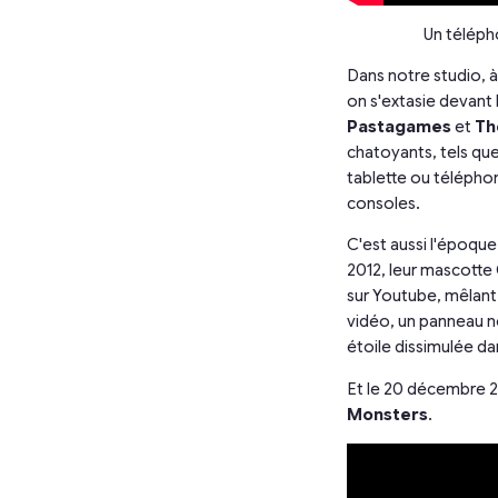
Un téléph
Dans notre studio, 
on s'extasie devan
Pastagames
et
Th
chatoyants, tels qu
tablette ou télépho
consoles.
C'est aussi l'époqu
2012, leur mascott
sur Youtube, mêlant 
vidéo, un panneau nou
étoile dissimulée dan
Et le 20 décembre 2
Monsters
.