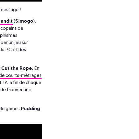
 message !
Bandit
(
Simogo
),
s copains de
raphismes
per un jeu sur
 du PC et des
x
Cut the Rope
. En
 de courts-métrages
 ! À la fin de chaque
n de trouver une
zle game :
Pudding